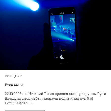
КОНЦЕРТ
Руки вверх
22.10.2025 в г. Нижний Тагил прошел концерт группы Руки
Вверх, на эмоции был заряжен полный зал рук🤞🏼
Больше фото —...